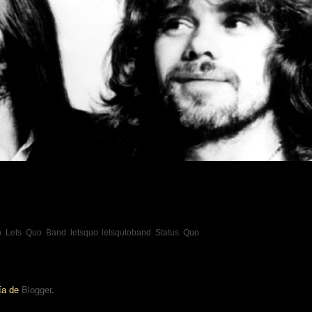
o
Lets Quo Band
letsquo
letsqutoband
Status Quo
ía de
Blogger
.