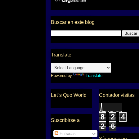
Buscar en este blog
Translate
Powered by
Translate
Let´s Quo World
Contador visitas
8
2
4
Suscribirse a
2
6
Entradas
Síguenos en