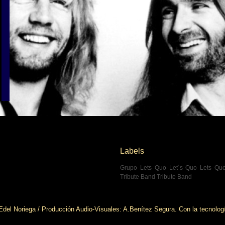
Labels
Grupo Lets Quo
Let´s Quo
Lets Qu
Tribute Band
Tribute Band
del Noriega / Producción Audio-Visuales: A.Benítez Segura. Con la tecnolog