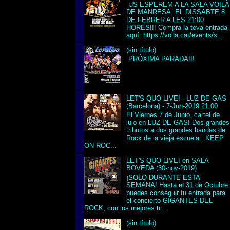
US ESPEREM A LA SALA VOILÀ
DE MANRESA, EL DISSABTE 8
DE FEBRER A LES 21:00
HORES!!! Compra la teva entrada
aquí: https://voila.cat/events/s...
(sin título)
PRÓXIMA PARADA!!!
LET'S QUO LIVE! - LUZ DE GAS
(Barcelona) - 7-Jun-2019 21:00
El Viernes 7 de Junio, cartel de
lujo en LUZ DE GAS! Dos grandes
tributos a dos grandes bandas de
Rock de la vieja escuela.. KEEP
ON ROC...
LET'S QUO LIVE! en SALA
BOVEDA (30-nov-2019)
¡SOLO DURANTE ESTA
SEMANA! Hasta el 31 de Octubre
puedes conseguir tu entrada para
el concierto GIGANTES DEL
ROCK, con los mejores tr...
(sin título)