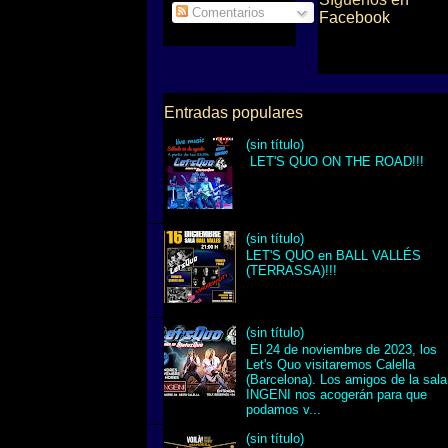
Comentarios
Facebook
Entradas populares
(sin título)
LET'S QUO ON THE ROAD!!!
(sin título)
LET'S QUO en BALL VALLÉS
(TERRASSA)!!!
(sin título)
El 24 de noviembre de 2023, los
Let's Quo visitaremos Calella
(Barcelona). Los amigos de la sala
INGENI nos acogerán para que
podamos v...
(sin título)