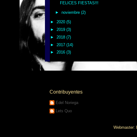
FELICES FIESTAS!!!
►
noviembre
(2)
►
2020
(5)
►
2019
(3)
►
2018
(7)
►
2017
(14)
►
2016
(3)
Contribuyentes
Edel Noriega
Lets Quo
Webmaster: E