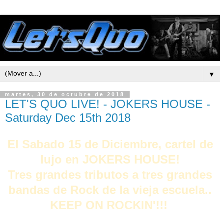
▼
martes, 30 de octubre de 2018
LET'S QUO LIVE! - JOKERS HOUSE -
Saturday Dec 15th 2018
El Sabado 15 de Diciembre, cartel de
lujo en JOKERS HOUSE!
Tres grandes tributos a tres grandes
bandas de Rock de la vieja escuela..
KEEP ON ROCKIN'!!!