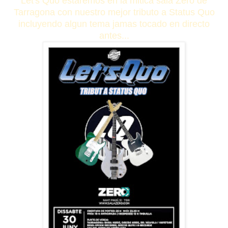
Let's Quo estaremos en la mitica sala Zero de
Tarragona con nuestro mejor tributo a Status Quo
incluyendo algun tema jamas tocado en directo
antes...