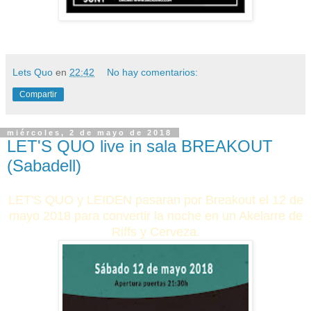
Lets Quo
en
22:42
No hay comentarios:
Compartir
miércoles, 2 de mayo de 2018
LET'S QUO live in sala BREAKOUT
(Sabadell)
LET'S QUO y LEIDEN pasaran por Breakout el 12 de
mayo 2018 para convertir la noche en un Akelarre de
Riffs y Cerveza.