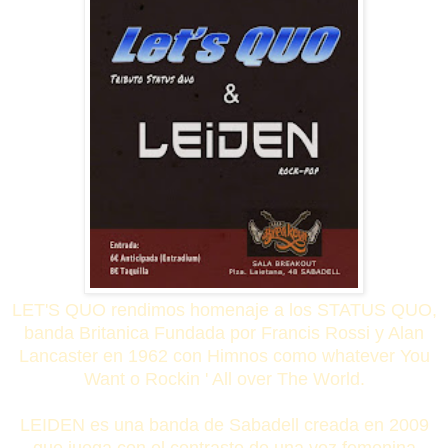
LET'S QUO rendimos homenaje a los STATUS QUO,
banda Britanica Fundada por Francis Rossi y Alan
Lancaster en 1962 con Himnos como whatever You
Want o Rockin ' All over The World.
LEIDEN es una banda de Sabadell creada en 2009
que juega con el contraste de una voz femenina