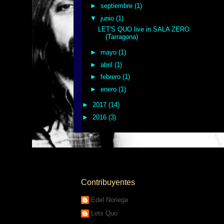
►
septiembre
(1)
▼
junio
(1)
LET'S QUO live in SALA ZERO
(Tarragona)
►
mayo
(1)
►
abril
(1)
►
febrero
(1)
►
enero
(1)
►
2017
(14)
►
2016
(3)
Contribuyentes
Edel Noriega
Lets Quo