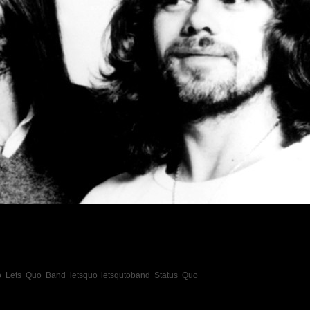
o
Lets Quo Band
letsquo
letsqutoband
Status Quo