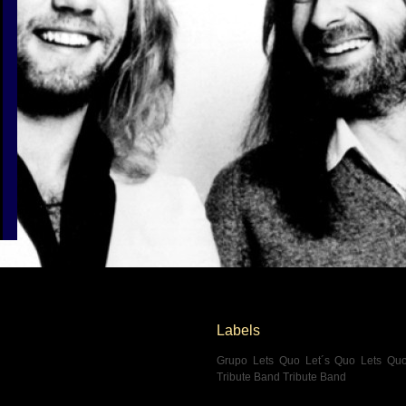
Labels
Grupo Lets Quo
Let´s Quo
Lets Qu
Tribute Band
Tribute Band