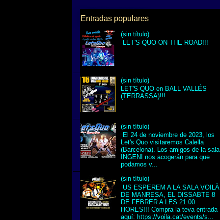
Entradas populares
(sin título)
LET'S QUO ON THE ROAD!!!
(sin título)
LET'S QUO en BALL VALLÉS
(TERRASSA)!!!
(sin título)
El 24 de noviembre de 2023, los
Let's Quo visitaremos Calella
(Barcelona). Los amigos de la sala
INGENI nos acogerán para que
podamos v...
(sin título)
US ESPEREM A LA SALA VOILÀ
DE MANRESA, EL DISSABTE 8
DE FEBRER A LES 21:00
HORES!!! Compra la teva entrada
aquí: https://voila.cat/events/s...