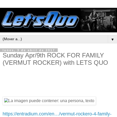
▼
lunes, 3 de abril de 2017
Sunday Apr/9th ROCK FOR FAMILY
(VERMUT ROCKER) with LETS QUO
Prepárate para un domingo de lo mas Rockero en
familia! Tráete a tus peques y disfruta de un matinal
con mucho ritmo y rock n roll de la mano de
LET'S
QUO
y la animación infantil de Lovely Rita!
Venta de entradas:
https://entradium.com/en…/vermut-rockero-4-family-