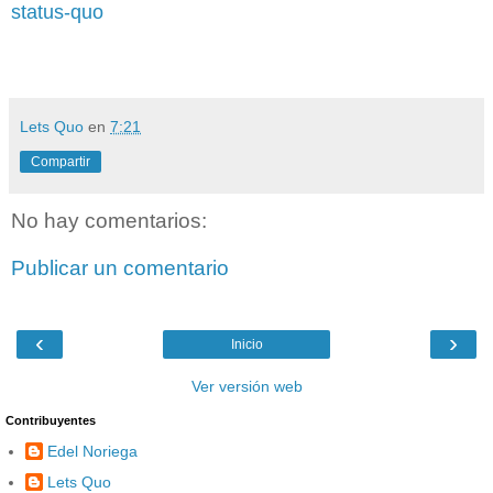
status-quo
Colaboran: La Lluna,escola Bressol. y El Mon Dels
Petits
Lets Quo
en
7:21
Compartir
No hay comentarios:
Publicar un comentario
‹
›
Inicio
Ver versión web
Contribuyentes
Edel Noriega
Lets Quo