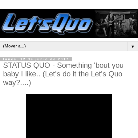
▼
lunes, 12 de junio de 2017
STATUS QUO - Something 'bout you
baby I like.. (Let's do it the Let's Quo
way?....)